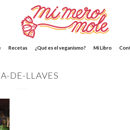
e
Recetas
¿Qué es el veganismo?
Mi Libro
Con
A-DE-LLAVES