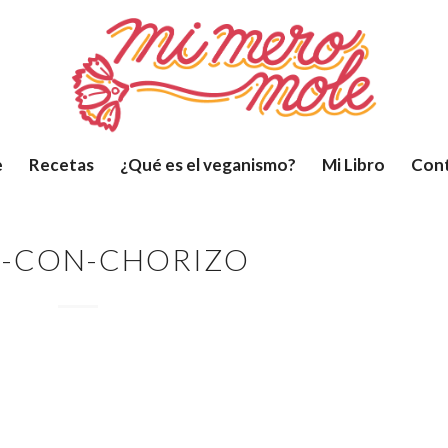
e
Recetas
¿Qué es el veganismo?
Mi Libro
Con
S-CON-CHORIZO