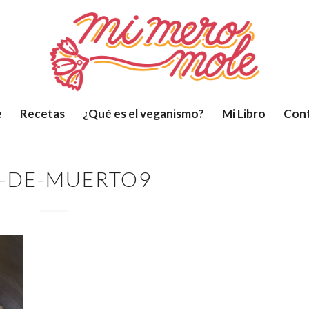
e
Recetas
¿Qué es el veganismo?
Mi Libro
Con
-DE-MUERTO9