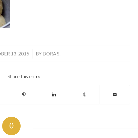
/
BER 13, 2015
BY
DORA S.
Share this entry
0