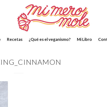
e
Recetas
¿Qué es el veganismo?
Mi Libro
Con
KING_CINNAMON