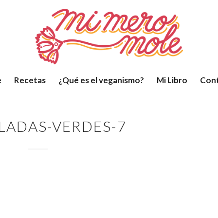
e
Recetas
¿Qué es el veganismo?
Mi Libro
Con
LADAS-VERDES-7