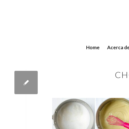
Home
Acerca d
CH