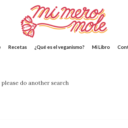
e
Recetas
¿Qué es el veganismo?
Mi Libro
Con
w please do another search