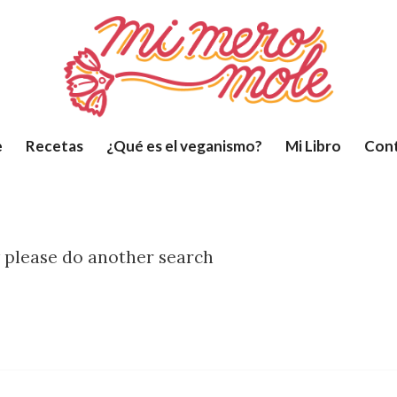
e
Recetas
¿Qué es el veganismo?
Mi Libro
Con
w please do another search